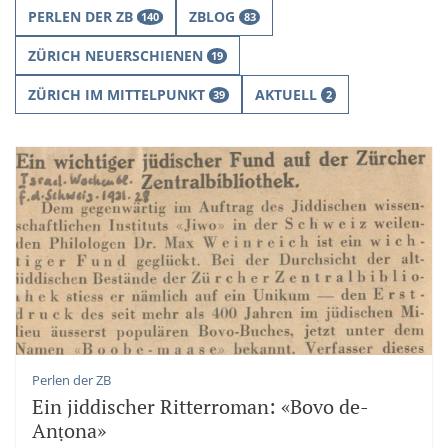
PERLEN DER ZB
ZBLOG
140
83
ZÜRICH NEUERSCHIENEN
19
ZÜRICH IM MITTELPUNKT
AKTUELL
39
2
Perlen der ZB
Ein jiddischer Ritterroman: «Bovo de-
Anṭona»