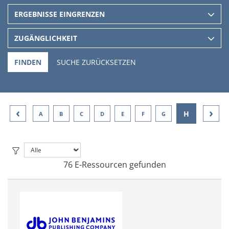
ERGEBNISSE EINGRENZEN
ZUGÄNGLICHKEIT
FINDEN
SUCHE ZURÜCKSETZEN
‹
›
H
A
B
C
D
E
F
G
I
76 E-Ressourcen gefunden