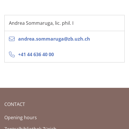
Andrea Sommaruga, lic. phil. I
andrea.sommaruga@zb.uzh.ch
+41 44 636 40 00
CONTACT
Opening hours
Zentralbibliothek Zürich