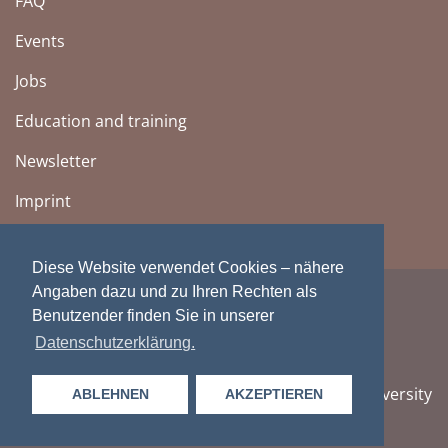
FAQ
Events
Jobs
Education and training
Newsletter
Imprint
Diese Website verwendet Cookies – nähere
Angaben dazu und zu Ihren Rechten als
Benutzender finden Sie in unserer
Datenschutzerklärung.
Zentralbibliothek Zürich | Cantonal, City and University
ABLEHNEN
AKZEPTIEREN
Library