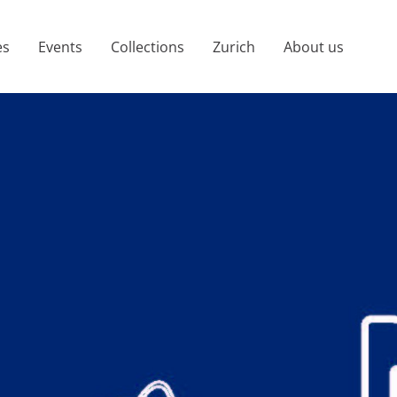
es
Events
Collections
Zurich
About us