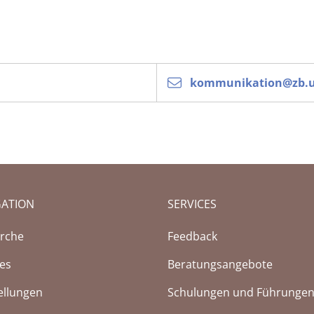
kommunikation@zb.u
GATION
SERVICES
rche
Feedback
ces
Beratungsangebote
ellungen
Schulungen und Führunge