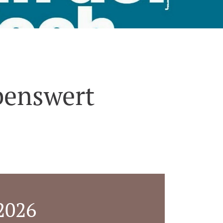
benswert
2026