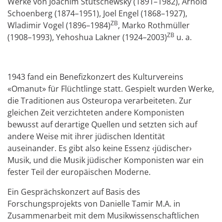
Werke von Joachim Stutschewsky (1891–1982), Arnold
Schoenberg (1874–1951), Joel Engel (1868–1927),
ZB
Wladimir Vogel (1896–1984)
, Marko Rothmüller
ZB
(1908–1993), Yehoshua Lakner (1924–2003)
u. a.
1943 fand ein Benefizkonzert des Kulturvereins
«Omanut» für Flüchtlinge statt. Gespielt wurden Werke,
die Traditionen aus Osteu­ropa verarbeiteten. Zur
gleichen Zeit verzichteten andere Komponis­ten
bewusst auf derartige Quellen und setzten sich auf
andere Weise mit ihrer jüdischen Identität
auseinander. Es gibt also keine Essenz ‹jüdischer›
Musik, und die Musik jüdischer Komponisten war ein
fester Teil der europäischen Moderne.
Ein Gesprächskonzert auf Basis des
Forschungsprojekts von Danielle Tamir M.A. in
Zusammenarbeit mit dem Musikwissenschaftlichen