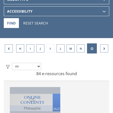
ACCESSIBILITY
FIND
RESET SEARCH
‹
›
O
F
G
H
I
J
K
L
M
N
P
84 e-resources found