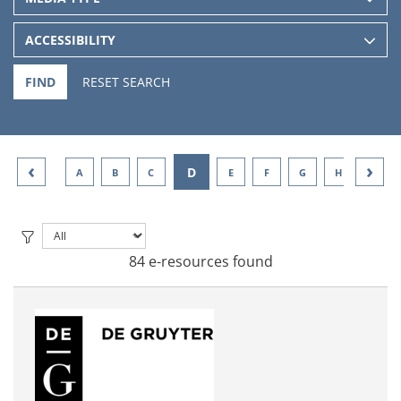
ACCESSIBILITY
FIND
RESET SEARCH
‹
›
D
A
B
C
E
F
G
H
I
84 e-resources found