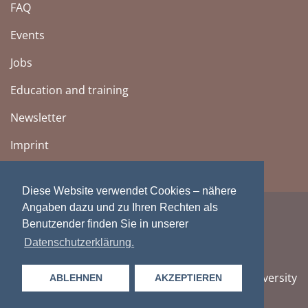
FAQ
Events
Jobs
Education and training
Newsletter
Imprint
Diese Website verwendet Cookies – nähere
Angaben dazu und zu Ihren Rechten als
Benutzender finden Sie in unserer
Datenschutzerklärung.
Zentralbibliothek Zürich | Cantonal, City and University
ABLEHNEN
AKZEPTIEREN
Library