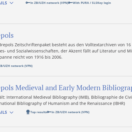
ILS
In ZB/UZH network (VPN)
With PURA / SLSKey login
epols
Brepols Zeitschriftenpaket besteht aus den Volltextarchiven von 16
es- und Sozialwissenschaften, der Akzent fällt auf Literatur und Mi
spanne reicht von 1916 bis 2006.
ZB/UZH network (VPN)
pols Medieval and Early Modern Bibliogra
lt: International Medieval Bibliography (IMB), Bibliographie de Ci
rnational Bibliography of Humanism and the Renaissance (IBHR)
ILS
Top results
In ZB/UZH network (VPN)