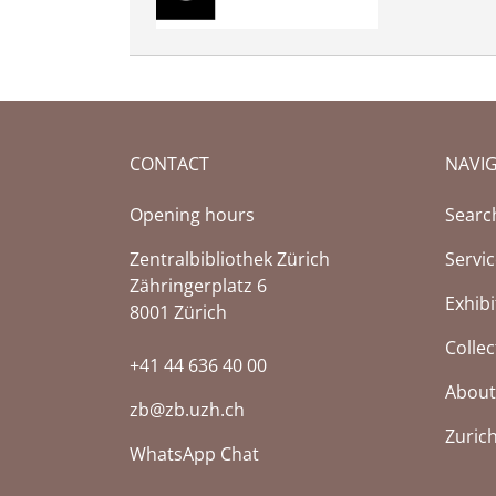
CONTACT
NAVI
Opening hours
Searc
Zentralbibliothek Zürich
Servi
Zähringerplatz 6
Exhibi
8001 Zürich
Collec
+41 44 636 40 00
About
zb@zb.uzh.ch
Zuric
WhatsApp Chat