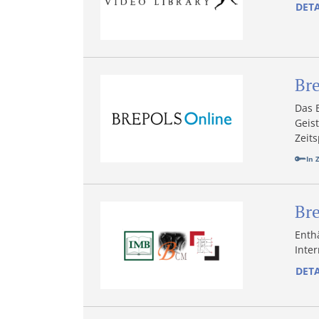
DETA
Br
Das 
Geist
Zeit
In 
Bre
Enthä
Inte
DETA