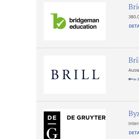
Br
380.
DETA
Bri
Ausw
In 
Byz
Inter
DETA