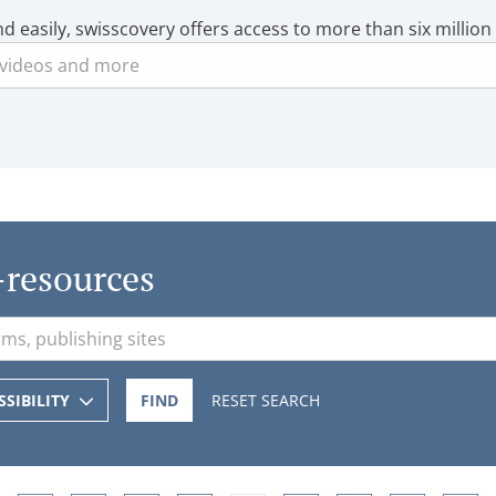
nd easily, swisscovery offers access to more than six million
-resources
SSIBILITY
FIND
RESET SEARCH