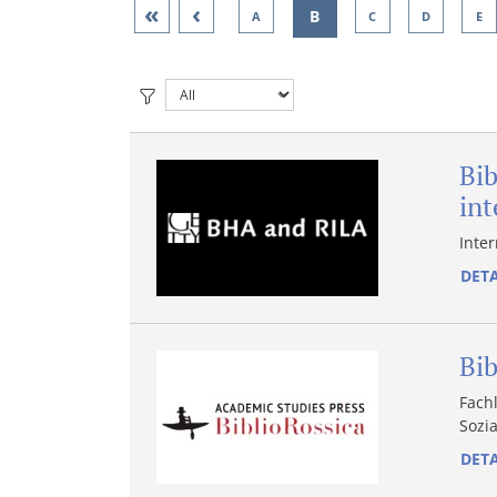
«
‹
B
A
C
D
E
Bib
int
Inte
DETA
Bib
Fach
Sozi
DETA