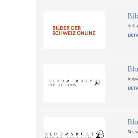
Bil
Initi
DETA
Bl
Ausw
DETA
Blo
Stre