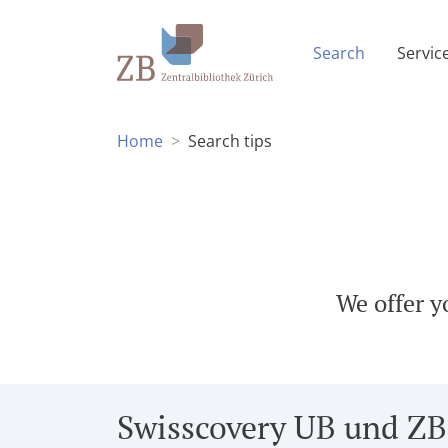
(Current p
Search
Servic
Home
Search tips
We offer y
Swisscovery UB und ZB