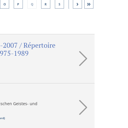
›
»
O
P
Q
R
S
T
U
V
W
0-2007 / Répertoire
 1975-1989
ischen Geistes- und
ord)