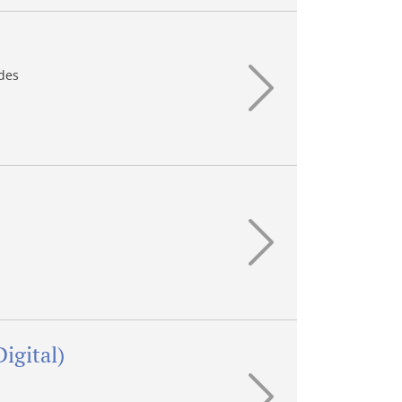
ldes
igital)