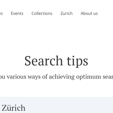
age)
es
Events
Collections
Zurich
About us
Search tips
ou various ways of achieving optimum sear
 Zürich