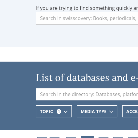
If you are trying to find something quickly a
List of databases and e
TOPIC
MEDIA TYPE
ACCE
1