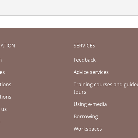
GATION
SERVICES
(Current page)
h
Feedback
ces
Advice services
tions
Training courses and guide
tours
tions
Using e-media
 us
Borrowing
h
Workspaces