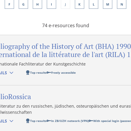
F
G
H
I
J
K
L
M
N
74 e-resources found
liography of the History of Art (BHA) 199
ernational de la littérature de l'art (RILA)
rnationale Fachliteratur der Kunstgeschichte
ILS
Top results
Freely accessible
lioRossica
literatur zu den russischen, jüdischen, osteuropäischen und euras
alwissenschaften
ILS
Top results
In ZB/UZH network (VPN)
With special login (passw