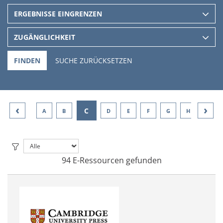
ERGEBNISSE EINGRENZEN
ZUGÄNGLICHKEIT
FINDEN
SUCHE ZURÜCKSETZEN
‹
›
C
A
B
D
E
F
G
H
I
94 E-Ressourcen gefunden